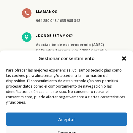
LLÁMANOS

964 250 048
/
635 985 342
¿DONDE ESTAMOS?

Asociación de esclerodermia (ADEC)
C/ Cuadra Tercera, s/n, 12004 Castelló
de la Plana, Castelló
Gestionar consentimiento
Para ofrecer las mejores experiencias, utilizamos tecnologías como
las cookies para almacenar y/o acceder a la información del
dispositivo. El consentimiento de estas tecnologías nos permitirá
procesar datos como el comportamiento de navegación o las
identificaciones únicas en este sitio. No consentir o retirar el
consentimiento, puede afectar negativamente a ciertas características
y funciones.
CONTACTO
Aceptar
Denegar