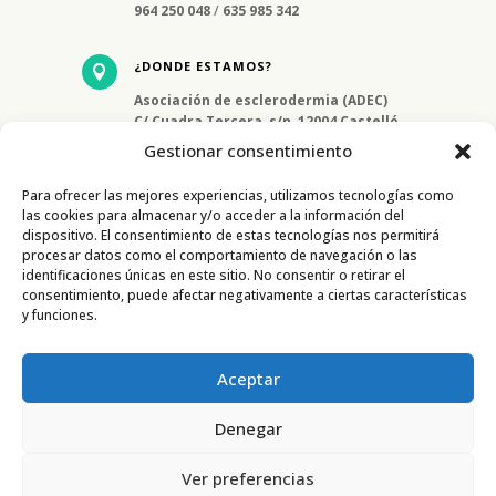
964 250 048
/
635 985 342
¿DONDE ESTAMOS?

Asociación de esclerodermia (ADEC)
C/ Cuadra Tercera, s/n, 12004 Castelló
de la Plana, Castelló
Gestionar consentimiento
Para ofrecer las mejores experiencias, utilizamos tecnologías como
las cookies para almacenar y/o acceder a la información del
dispositivo. El consentimiento de estas tecnologías nos permitirá
procesar datos como el comportamiento de navegación o las
identificaciones únicas en este sitio. No consentir o retirar el
consentimiento, puede afectar negativamente a ciertas características
y funciones.
CONTACTO
Aceptar
Denegar
Diseñado y desarrollado por Simbólo Digital |
Aviso
Ver preferencias